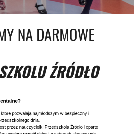
MY NA DARMOWE
SZKOLU ŹRÓDŁO
entalne?
a, które pozwalają najmłodszym w bezpieczny i
rzedszkolnego dnia.
st przez nauczycielki Przedszkola Źródło i oparte
tóry wspiera rozwój dzieci w czterech kluczowych