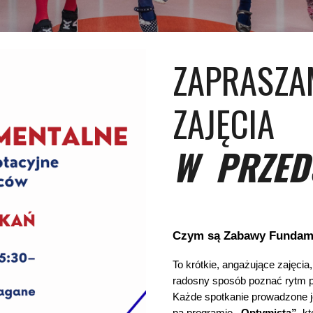
ZAPRASZA
ZAJĘCIA
W PRZED
Czym są Zabawy Fundam
To krótkie, angażujące zajęci
radosny sposób poznać rytm p
Każde spotkanie prowadzone je
na programie
„Optymista”
, k