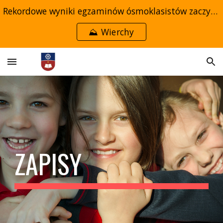
Rekordowe wyniki egzaminów ósmoklasistów zaczynają się w przedszkolu →
Skip to main content
Skip to navigation
⛰️ Wierchy
ZAPISY