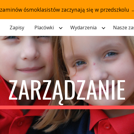
gzaminów ósmoklasistów zaczynają się w przedszkolu 
ip to main content
Skip to navigat
Zapisy
Placówki
Wydarzenia
Nasze za
ZARZĄDZANIE