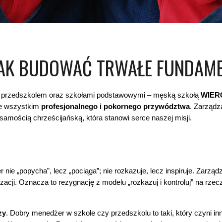
 JAK BUDOWAĆ TRWAŁE FUNDAM
się przedszkolem oraz szkołami podstawowymi – męską szkołą
WIER
de wszystkim
profesjonalnego i pokornego przywództwa
. Zarządz
samością chrześcijańską, która stanowi serce naszej misji.
ie „popycha”, lecz „pociąga”; nie rozkazuje, lecz inspiruje. Zarządz
acji. Oznacza to rezygnację z modelu „rozkazuj i kontroluj” na rze
zy
. Dobry menedżer w szkole czy przedszkolu to taki, który czyni in