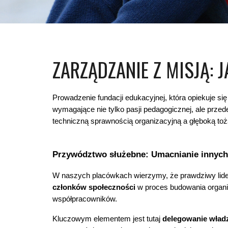
Z
ARZĄDZANIE Z MISJĄ:
Prowadzenie fundacji edukacyjnej, która opiekuje 
wymagające nie tylko pasji pedagogicznej, ale prze
techniczną sprawnością organizacyjną a głęboką toż
Przywództwo służebne: Umacnianie innych
W naszych placówkach wierzymy, że prawdziwy lider n
członków społeczności
w proces budowania organiz
współpracowników.
Kluczowym elementem jest tutaj
delegowanie wład