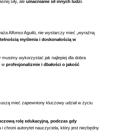
nej siły, ale
umacnianie sił innych ludzi
.
ża Alfonso Aguiló, nie wystarczy mieć „wyraźną
telnością myślenia i doskonałością w
y musimy wykorzystać jak najlepiej dla dobra
ę w
profesjonalizmie i dbałości o jakość
muszą mieć zapewniony kluczowy udział w życiu
uczową rolę edukacyjną, podczas gdy
i chroni autorytet nauczyciela, który jest niezbędny