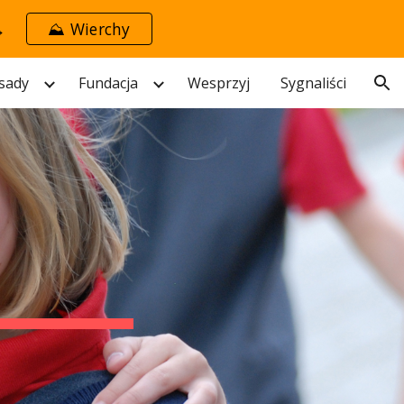
→
⛰️ Wierchy
ion
sady
Fundacja
Wesprzyj
Sygnaliści