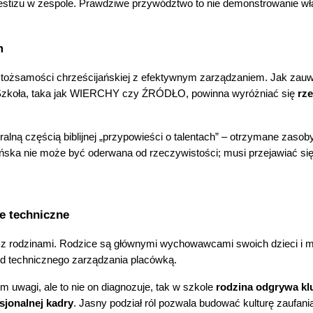
stiżu w zespole. Prawdziwe przywództwo to nie demonstrowanie włas
m
tożsamości chrześcijańskiej z efektywnym zarządzaniem. Jak zauwa
Szkoł
a
, taka jak WIERCHY czy ŹRÓDŁO, powinna wyróżniać się
rze
alną częścią biblijnej „przypowieści o talentach” – otrzymane zasob
ańska nie może być oderwana od rzeczywistości; musi przejawiać si
e techniczne
 z rodzinami. Rodzice są głównymi wychowawcami swoich dzieci i 
 od technicznego zarządzania placówką.
m uwagi, ale to nie on diagnozuje, tak w szkole
rodzina odgrywa kl
sjonalnej
kadry
. Jasny podział ról pozwala budować kulturę zaufania 