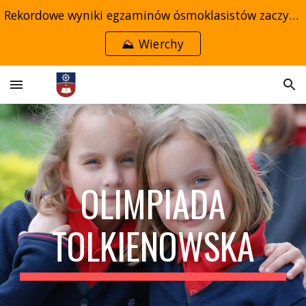
Rekordowe wyniki egzaminów ósmoklasistów zaczynają się w przedszkolu →
Skip to main content
Skip to navigation
⛰️ Wierchy
OLIMPIADA
TOLKIENOWSKA