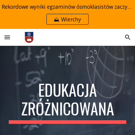
Rekordowe wyniki egzaminów ósmoklasistów zaczynają się w przedszkolu →
Skip to main content
Skip to navigation
⛰️ Wierchy
EDUKACJA
ZRÓŻNICOWANA