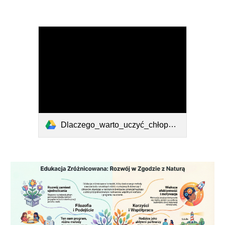
Dlaczego_warto_uczyć_chłopców_i_dziewczynki_osobno.mp3